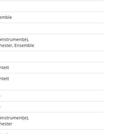
emble
oinstrument(e),
hester, Ensemble
ntett
ntett
o
o
oinstrument(e),
hester