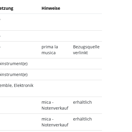
etzung
Hinweise
o
o
o
prima la
Bezugsquelle
musica
verlinkt
oinstrument(e)
oinstrument(e)
emble, Elektronik
mica -
erhältlich
Notenverkauf
mica -
erhältlich
Notenverkauf