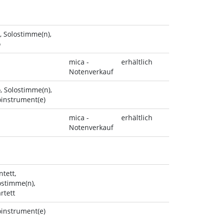
o, Solostimme(n),
o
mica -
erhältlich
Notenverkauf
, Solostimme(n),
oinstrument(e)
mica -
erhältlich
Notenverkauf
ntett,
ostimme(n),
rtett
oinstrument(e)