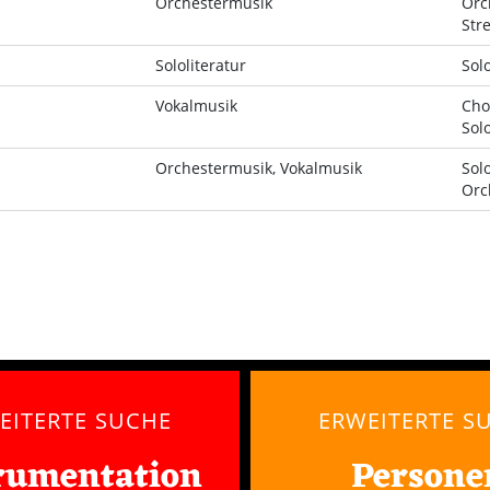
Orchestermusik
Orc
Str
Sololiteratur
Sol
Vokalmusik
Cho
Sol
Orchestermusik, Vokalmusik
Sol
Orc
EITERTE SUCHE
ERWEITERTE S
rumentation
Persone