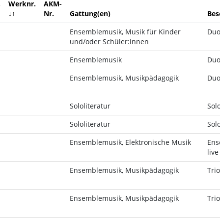
.
Werknr.
AKM-
↓↑
Nr.
Gattung(en)
Bes
Ensemblemusik, Musik für Kinder
Du
und/oder Schüler:innen
Ensemblemusik
Du
Ensemblemusik, Musikpädagogik
Du
Sololiteratur
Sol
Sololiteratur
Sol
Ensemblemusik, Elektronische Musik
Ens
live
Ensemblemusik, Musikpädagogik
Trio
Ensemblemusik, Musikpädagogik
Trio