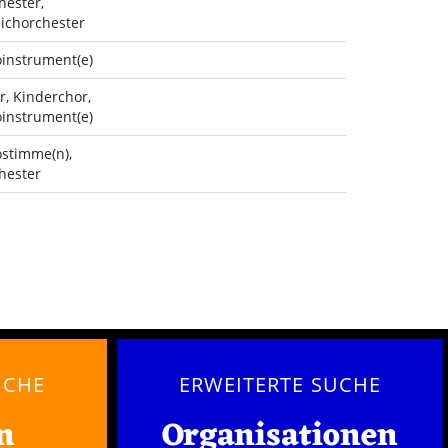
hester,
eichorchester
oinstrument(e)
r, Kinderchor,
oinstrument(e)
ostimme(n),
hester
UCHE
ERWEITERTE SUCHE
n
Organisationen