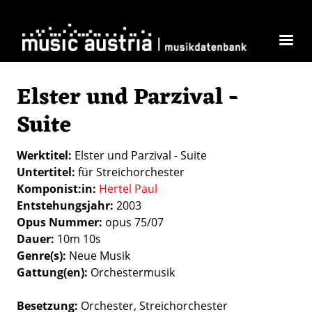
Skip to main content
Elster und Parzival -
Suite
Werktitel
Elster und Parzival - Suite
Untertitel
für Streichorchester
Komponist:in
Hertel Paul
Entstehungsjahr
2003
Opus Nummer
opus 75/07
Dauer
10m 10s
Genre(s)
Neue Musik
Gattung(en)
Orchestermusik
Besetzung
Orchester
Streichorchester