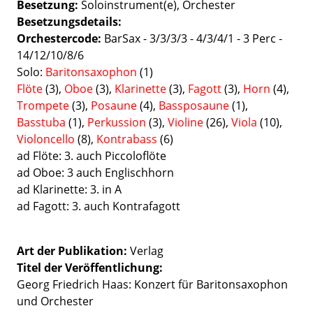
Besetzung
Soloinstrument(e)
Orchester
Besetzungsdetails
Orchestercode:
BarSax - 3/3/3/3 - 4/3/4/1 - 3 Perc -
14/12/10/8/6
Solo:
Baritonsaxophon
(1)
Flöte
(3),
Oboe
(3),
Klarinette
(3),
Fagott
(3),
Horn
(4),
Trompete
(3),
Posaune
(4),
Bassposaune
(1),
Basstuba
(1),
Perkussion
(3),
Violine
(26),
Viola
(10),
Violoncello
(8),
Kontrabass
(6)
ad Flöte: 3. auch Piccoloflöte
ad Oboe: 3 auch Englischhorn
ad Klarinette: 3. in A
ad Fagott: 3. auch Kontrafagott
Art der Publikation
Verlag
Titel der Veröffentlichung
Georg Friedrich Haas: Konzert für Baritonsaxophon
und Orchester