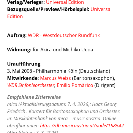
Verlag/Verleger
Universal Edition
Bezugsquelle/Preview/Hörbeispiel:
Universal
Edition
Auftrag:
WDR - Westdeutscher Rundfunk
Widmung:
für Akira und Michiko Ueda
Uraufführung
3. Mai 2008 - Philharmonie Köln (Deutschland)
Mitwirkende:
Marcus Weiss
(Baritonsaxophon),
WDR Sinfonieorchester
,
Emilio Pomàrico
(Dirigent)
Empfohlene Zitierweise
mica (Aktualisierungsdatum: 7. 4. 2026): Haas Georg
Friedrich . Konzert für Baritonsaxophon und Orchester.
In: Musikdatenbank von mica – music austria. Online
abrufbar unter:
https://db.musicaustria.at/node/158542
(Abrufdatum: 7. 8. 2026).