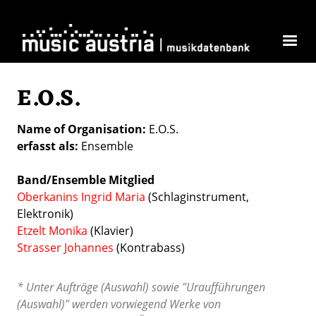
Skip to main content
E.O.S.
Name of Organisation
E.O.S.
erfasst als
Ensemble
Band/Ensemble Mitglied
Oberkanins Ingrid Maria
(Schlaginstrument,
Elektronik)
Etzelt Monika
(Klavier)
Strasser Johannes
(Kontrabass)
* Unter Aufträge (Auswahl) sowie "Uraufführungen
(Auswahl)" werden vorwiegend Werke von