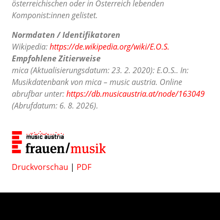
österreichischen oder in Österreich lebenden
Komponist:innen gelistet.
Normdaten / Identifikatoren
Wikipedia:
https://de.wikipedia.org/wiki/E.O.S.
Empfohlene Zitierweise
mica (Aktualisierungsdatum: 23. 2. 2020): E.O.S.. In:
Musikdatenbank von mica – music austria. Online
abrufbar unter:
https://db.musicaustria.at/node/163049
(Abrufdatum: 6. 8. 2026).
Druckvorschau
|
PDF