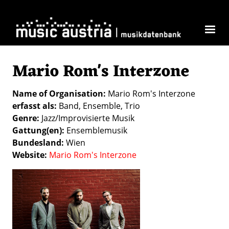
Skip to main content
Mario Rom's Interzone
Name of Organisation
Mario Rom's Interzone
erfasst als
Band
Ensemble
Trio
Genre
Jazz/Improvisierte Musik
Gattung(en)
Ensemblemusik
Bundesland
Wien
Website
Mario Rom's Interzone