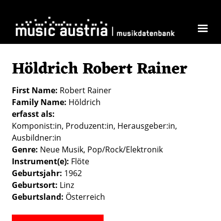
Skip to main content
Höldrich Robert Rainer
First Name
Robert Rainer
Family Name
Höldrich
erfasst als
Komponist:in
Produzent:in
Herausgeber:in
Ausbildner:in
Genre
Neue Musik
Pop/Rock/Elektronik
Instrument(e)
Flöte
Geburtsjahr
1962
Geburtsort
Linz
Geburtsland
Österreich