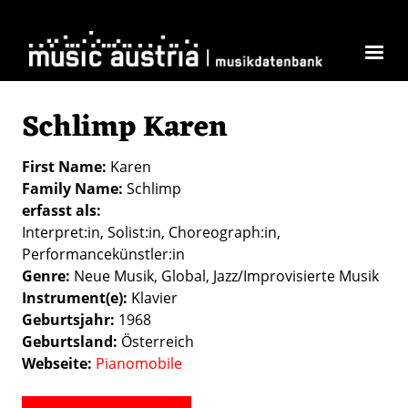
Skip to main content
Schlimp Karen
First Name
Karen
Family Name
Schlimp
erfasst als
Interpret:in
Solist:in
Choreograph:in
Performancekünstler:in
Genre
Neue Musik
Global
Jazz/Improvisierte Musik
Instrument(e)
Klavier
Geburtsjahr
1968
Geburtsland
Österreich
Webseite
Pianomobile