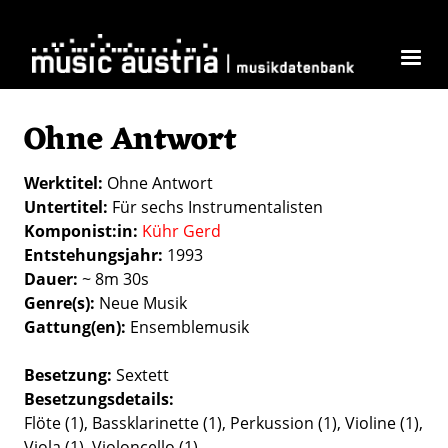
Direkt zum Inhalt
Ohne Antwort
Werktitel
Ohne Antwort
Untertitel
Für sechs Instrumentalisten
Komponist:in
Kühr Gerd
Entstehungsjahr
1993
Dauer
~ 8m 30s
Genre(s)
Neue Musik
Gattung(en)
Ensemblemusik
Besetzung
Sextett
Besetzungsdetails
Flöte (1), Bassklarinette (1), Perkussion (1), Violine (1),
Viola (1), Violoncello (1)