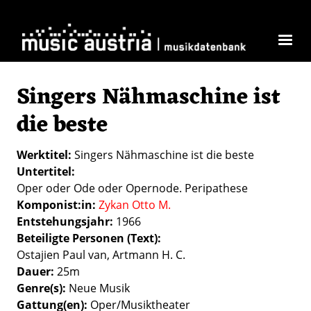
Direkt zum Inhalt
Singers Nähmaschine ist
die beste
Werktitel
Singers Nähmaschine ist die beste
Untertitel
Oper oder Ode oder Opernode. Peripathese
Komponist:in
Zykan Otto M.
Entstehungsjahr
1966
Beteiligte Personen (Text)
Ostajien Paul van, Artmann H. C.
Dauer
25m
Genre(s)
Neue Musik
Gattung(en)
Oper/Musiktheater