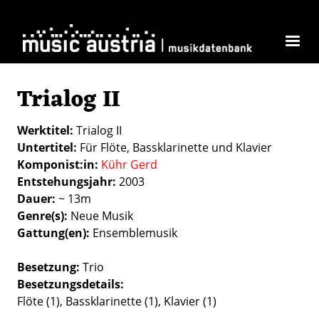
Direkt zum Inhalt
Trialog II
Werktitel
Trialog II
Untertitel
Für Flöte, Bassklarinette und Klavier
Komponist:in
Kühr Gerd
Entstehungsjahr
2003
Dauer
~ 13m
Genre(s)
Neue Musik
Gattung(en)
Ensemblemusik
Besetzung
Trio
Besetzungsdetails
Flöte (1), Bassklarinette (1), Klavier (1)