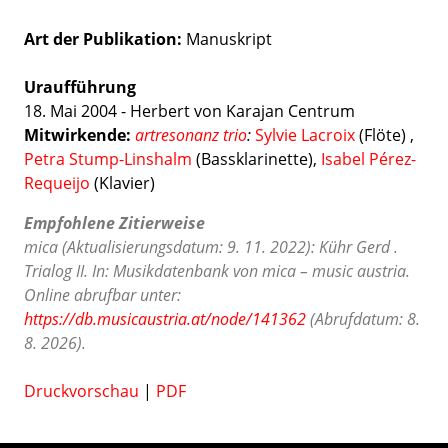
Art der Publikation
Manuskript
Uraufführung
18. Mai 2004 - Herbert von Karajan Centrum
Mitwirkende:
artresonanz trio
:
Sylvie Lacroix
(Flöte)
,
Petra Stump-Linshalm
(Bassklarinette),
Isabel Pérez-
Requeijo
(Klavier)
Empfohlene Zitierweise
mica (Aktualisierungsdatum: 9. 11. 2022): Kühr Gerd .
Trialog II. In: Musikdatenbank von mica – music austria.
Online abrufbar unter:
https://db.musicaustria.at/node/141362
(Abrufdatum: 8.
8. 2026).
Druckvorschau
|
PDF