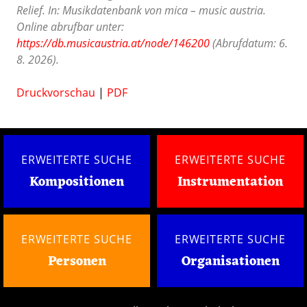
Relief. In: Musikdatenbank von mica – music austria.
Online abrufbar unter:
https://db.musicaustria.at/node/146200
(Abrufdatum: 6.
8. 2026).
Druckvorschau
|
PDF
ERWEITERTE SUCHE
ERWEITERTE SUCHE
Kompositionen
Instrumentation
ERWEITERTE SUCHE
ERWEITERTE SUCHE
Personen
Organisationen