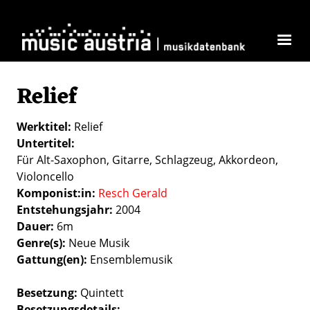
Direkt zum Inhalt
Relief
Werktitel
Relief
Untertitel
Für Alt-Saxophon, Gitarre, Schlagzeug, Akkordeon,
Violoncello
Komponist:in
Resch Gerald
Entstehungsjahr
2004
Dauer
6m
Genre(s)
Neue Musik
Gattung(en)
Ensemblemusik
Besetzung
Quintett
Besetzungsdetails