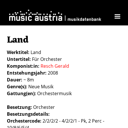
Direkt zum Inhalt
Land
Werktitel
Land
Untertitel
Für Orchester
Komponist:in
Resch Gerald
Entstehungsjahr
2008
Dauer
~ 8m
Genre(s)
Neue Musik
Gattung(en)
Orchestermusik
Besetzung
Orchester
Besetzungsdetails
Orchestercode:
2/2/2/2 - 4/2/2/1 - Pk, 2 Perc -
10/8/6/5/4