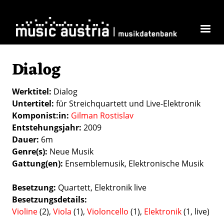
Direkt zum Inhalt
Dialog
Werktitel
Dialog
Untertitel
für Streichquartett und Live-Elektronik
Komponist:in
Gilman Rostislav
Entstehungsjahr
2009
Dauer
6m
Genre(s)
Neue Musik
Gattung(en)
Ensemblemusik
Elektronische Musik
Besetzung
Quartett
Elektronik live
Besetzungsdetails
Violine
(2),
Viola
(1),
Violoncello
(1),
Elektronik
(1, live)