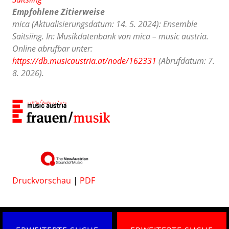
Empfohlene Zitierweise
mica (Aktualisierungsdatum: 14. 5. 2024): Ensemble
Saitsiing. In: Musikdatenbank von mica – music austria.
Online abrufbar unter:
https://db.musicaustria.at/node/162331
(Abrufdatum: 7.
8. 2026).
Druckvorschau
|
PDF