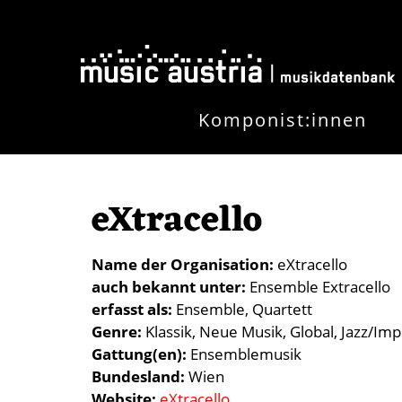
Direkt zum Inhalt
Komponist:innen
eXtracello
Name der Organisation
eXtracello
auch bekannt unter
Ensemble Extracello
erfasst als
Ensemble
Quartett
Genre
Klassik
Neue Musik
Global
Jazz/Imp
Gattung(en)
Ensemblemusik
Bundesland
Wien
Website
eXtracello