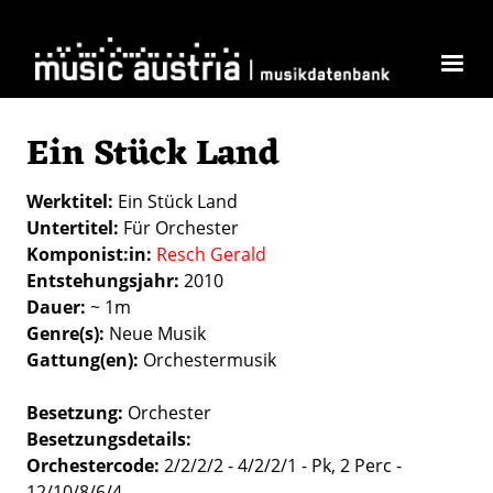
Direkt zum Inhalt
Ein Stück Land
Werktitel
Ein Stück Land
Untertitel
Für Orchester
Komponist:in
Resch Gerald
Entstehungsjahr
2010
Dauer
~ 1m
Genre(s)
Neue Musik
Gattung(en)
Orchestermusik
Besetzung
Orchester
Besetzungsdetails
Orchestercode:
2/2/2/2 - 4/2/2/1 - Pk, 2 Perc -
12/10/8/6/4