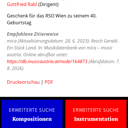
Gottfried Rabl
(Dirigent)
Geschenk für das RSO Wien zu seinem 40.
Geburtstag
Empfohlene Zitierweise
mica (Aktualisierungsdatum: 28. 6. 2023): Resch Gerald .
Ein Stück Land. In: Musikdatenbank von mica – music
austria. Online abrufbar unter:
https://db.musicaustria.at/node/164873
(Abrufdatum: 7.
8. 2026).
Druckvorschau
|
PDF
ERWEITERTE SUCHE
ERWEITERTE SUCHE
Kompositionen
Instrumentation