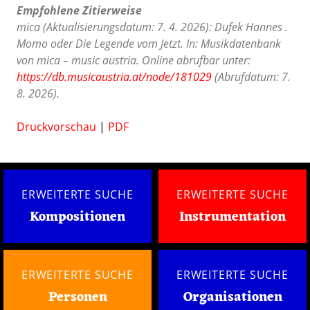
Empfohlene Zitierweise
mica (Aktualisierungsdatum: 7. 4. 2026): Dufek Hannes .
Momo oder Die Legende vom Jetzt. In: Musikdatenbank
von mica – music austria. Online abrufbar unter:
https://db.musicaustria.at/node/181029
(Abrufdatum: 7.
8. 2026).
Druckvorschau
|
PDF
ERWEITERTE SUCHE
ERWEITERTE SUCHE
Kompositionen
Instrumentation
ERWEITERTE SUCHE
ERWEITERTE SUCHE
Personen
Organisationen