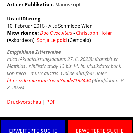
Art der Publikation
Manuskript
Uraufführung
10. Februar 2016 - Alte Schmiede Wien
Mitwirkende:
Duo Ovocutters
-
Christoph Hofer
(Akkordeon),
Sonja Leipold
(Cembalo)
Empfohlene Zitierweise
mica (Aktualisierungsdatum: 27. 6. 2023): Kranebitter
Matthias . nihilistic study 13 bis 14. In: Musikdatenbank
von mica – music austria. Online abrufbar unter:
https://db.musicaustria.at/node/192444
(Abrufdatum: 8.
8. 2026).
Druckvorschau
|
PDF
ERWEITERTE SUCHE
ERWEITERTE SUCHE