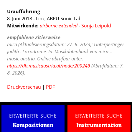
Uraufführung
8. Juni 2018 - Linz, ABPU Sonic Lab
Mitwirkende:
airborne extended
-
Sonja Leipold
Empfohlene Zitierweise
mica (Aktualisierungsdatum: 27. 6. 2023): Unterpertinger
Judith . Loxodrome. In: Musikdatenbank von mica –
music austria. Online abrufbar unter:
https://db.musicaustria.at/node/200249
(Abrufdatum: 7.
8. 2026).
Druckvorschau
|
PDF
ERWEITERTE SUCHE
ERWEITERTE SUCHE
Kompositionen
Instrumentation