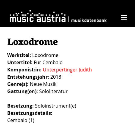
Direkt zum Inhalt
Loxodrome
Werktitel
Loxodrome
Untertitel
Für Cembalo
Komponist:in
Unterpertinger Judith
Entstehungsjahr
2018
Genre(s)
Neue Musik
Gattung(en)
Sololiteratur
Besetzung
Soloinstrument(e)
Besetzungsdetails
Cembalo (1)