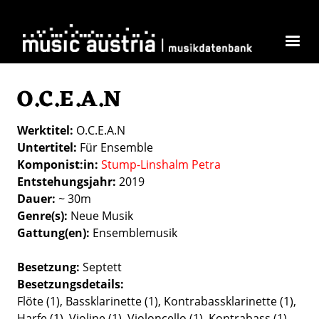
Direkt zum Inhalt
O.C.E.A.N
Werktitel
O.C.E.A.N
Untertitel
Für Ensemble
Komponist:in
Stump-Linshalm Petra
Entstehungsjahr
2019
Dauer
~ 30m
Genre(s)
Neue Musik
Gattung(en)
Ensemblemusik
Besetzung
Septett
Besetzungsdetails
Flöte (1), Bassklarinette (1), Kontrabassklarinette (1),
Harfe (1), Violine (1), Violoncello (1), Kontrabass (1)