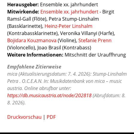
Herausgeber:
Ensemble xx. jahrhundert
Mitwirkende:
Ensemble xx. jahrhundert
- Birgit
Ramsl-Gall (Flöte), Petra Stump-Linshalm
(Bassklarinette),
Heinz-Peter Linshalm
(Kontrabassklarinette), Veronika Villanyi (Harfe),
Bojidara Kouzmanova
(Violine),
Stefanie Prenn
(Violoncello), Joao Brasil (Kontrabass)
Weitere Informationen:
Mitschnitt der Urauffhrung
Empfohlene Zitierweise
mica (Aktualisierungsdatum: 7. 4. 2026): Stump-Linshalm
Petra . O.C.E.A.N. In: Musikdatenbank von mica – music
austria. Online abrufbar unter:
https://db.musicaustria.at/node/202818
(Abrufdatum: 8.
8. 2026).
Druckvorschau
|
PDF