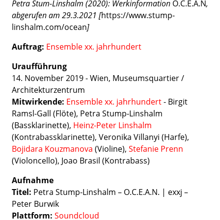
Petra Stum-Linshalm (2020): Werkinformation
O.C.E.A.N
,
abgerufen am 29.3.2021 [
https://www.stump-
linshalm.com/ocean
]
Auftrag:
Ensemble xx. jahrhundert
Uraufführung
14. November 2019 - Wien, Museumsquartier /
Architekturzentrum
Mitwirkende:
Ensemble xx. jahrhundert
- Birgit
Ramsl-Gall (Flöte), Petra Stump-Linshalm
(Bassklarinette),
Heinz-Peter Linshalm
(Kontrabassklarinette), Veronika Villanyi (Harfe),
Bojidara Kouzmanova
(Violine),
Stefanie Prenn
(Violoncello), Joao Brasil (Kontrabass)
Aufnahme
Titel:
Petra Stump-Linshalm – O.C.E.A.N. | exxj –
Peter Burwik
Plattform:
Soundcloud