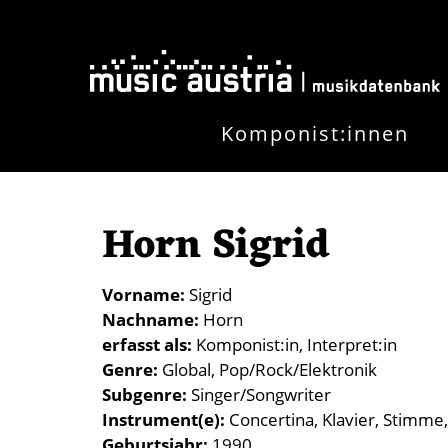
Direkt zum Inhalt
Komponist:innen
Horn Sigrid
Vorname
Sigrid
Nachname
Horn
erfasst als
Komponist:in
Interpret:in
Genre
Global
Pop/Rock/Elektronik
Subgenre
Singer/Songwriter
Instrument(e)
Concertina
Klavier
Stimme
Geburtsjahr
1990