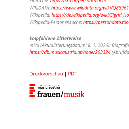
SR-Archiv:
https://sra.at/person/37679
WIKIDATA:
https://www.wikidata.org/wiki/Q8896
Wikipedia:
https://de.wikipedia.org/wiki/Sigrid_H
Wikipedia-Personensuche:
https://persondata.too
Empfohlene Zitierweise
mica (Aktualisierungsdatum: 8. 1. 2026): Biografi
https://db.musicaustria.at/node/203324
(Abrufda
Druckvorschau
|
PDF