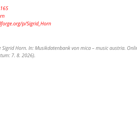
1165
orn
lforge.org/p/Sigrid_Horn
e Sigrid Horn. In: Musikdatenbank von mica – music austria. Onli
tum: 7. 8. 2026).