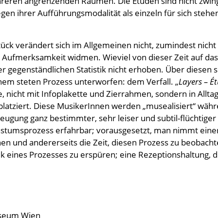
eren angrenzenden Räumen. Die Etüden sind nicht zwinge
egen ihrer Aufführungsmodalität als einzeln für sich steh
ck verändert sich im Allgemeinen nicht, zumindest nicht w
n Aufmerksamkeit widmen. Wieviel von dieser Zeit auf das 
 der gegenständlichen Statistik nicht erhoben. Über diese
em steten Prozess unterworfen: dem Verfall. „
Layers – É
nicht mit Infoplakette und Zierrahmen, sondern in Alltag
tziert. Diese MusikerInnen werden „musealisiert“ währe
eugung ganz bestimmter, sehr leiser und subtil-flüchtiger 
hstumsprozess erfahrbar; vorausgesetzt, man nimmt einer
en und andererseits die Zeit, diesen Prozess zu beobacht
ik eines Prozesses zu erspüren; eine Rezeptionshaltung,
useum Wien