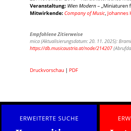
Veranstaltung:
Wien Modern
– „Miniaturen 
Mitwirkende:
Company of Music
,
Johannes 
Empfohlene Zitierweise
mica (Aktualisierungsdatum: 20. 11. 2025): Bramb
https://db.musicaustria.at/node/214207
(Abrufda
Druckvorschau
|
PDF
ERWEITERTE SUCHE
ERW