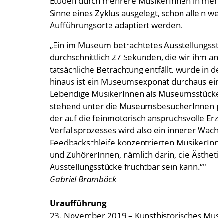
Etüden durch mehrere MusikerInnen in mehr
Sinne eines Zyklus ausgelegt, schon allein w
Aufführungsorte adaptiert werden.
„Ein im Museum betrachtetes Ausstellungsstü
durchschnittlich 27 Sekunden, die wir ihm a
tatsächliche Betrachtung entfällt, wurde in
hinaus ist ein Museumsexponat durchaus ein
Lebendige MusikerInnen als Museumsstücke, 
stehend unter die MuseumsbesucherInnen pla
der auf die feinmotorisch anspruchsvolle Erz
Verfallsprozesses wird also ein innerer Wac
Feedbackschleife konzentrierten MusikerInn
und ZuhörerInnen, nämlich darin, die Ästhet
Ausstellungsstücke fruchtbar sein kann.“"
Gabriel Bramböck
Uraufführung
23. November 2019 – Kunsthistorisches M