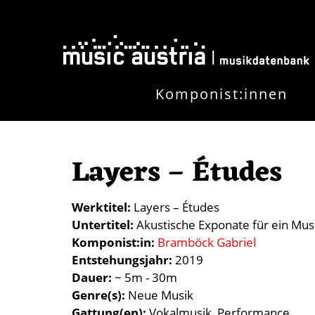
Direkt zum Inhalt
Komponist:innen
Layers – Études
Werktitel
Layers – Études
Untertitel
Akustische Exponate für ein Mu
Komponist:in
Bramböck Gabriel
Entstehungsjahr
2019
Dauer
~ 5m - 30m
Genre(s)
Neue Musik
Gattung(en)
Vokalmusik
Performance