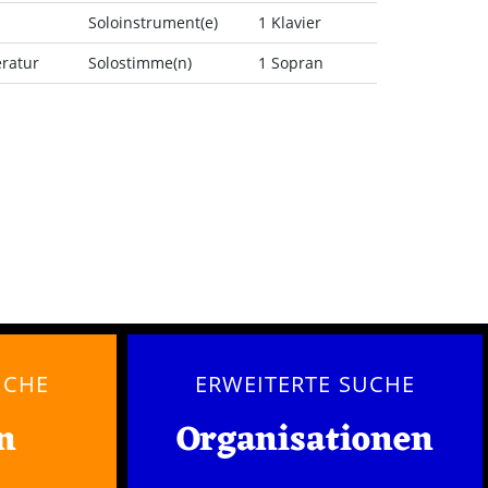
Soloinstrument(e)
1 Klavier
eratur
Solostimme(n)
1 Sopran
UCHE
ERWEITERTE SUCHE
n
Organisationen