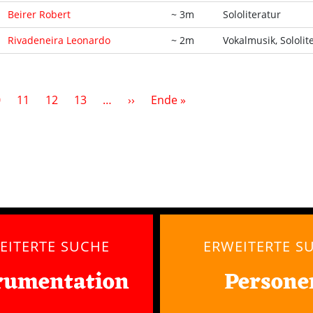
Beirer Robert
~ 3m
Sololiteratur
Rivadeneira Leonardo
~ 2m
Vokalmusik, Sololit
Nächste Seite
Letzte Seite
0
11
12
13
…
››
Ende »
EITERTE SUCHE
ERWEITERTE S
rumentation
Persone