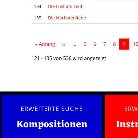
134
Die Lust am Leid
135
Die Nächstenliebe
Seitennummerierung
Erste Seite
Vorherige Seite
« Anfang
‹‹
…
5
6
7
8
9
1
121 - 135 von 536 wird angezeigt
ERWEITERTE SUCHE
ERW
Kompositionen
Inst