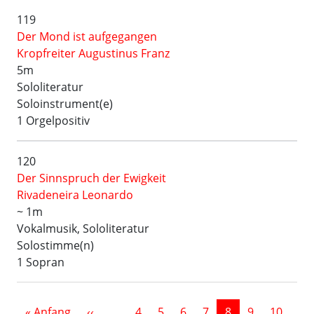
119
Der Mond ist aufgegangen
Kropfreiter Augustinus Franz
5m
Sololiteratur
Soloinstrument(e)
1 Orgelpositiv
120
Der Sinnspruch der Ewigkeit
Rivadeneira Leonardo
~ 1m
Vokalmusik, Sololiteratur
Solostimme(n)
1 Sopran
Seitennummerierung
Erste Seite
Vorherige Seite
« Anfang
‹‹
…
4
5
6
7
8
9
10