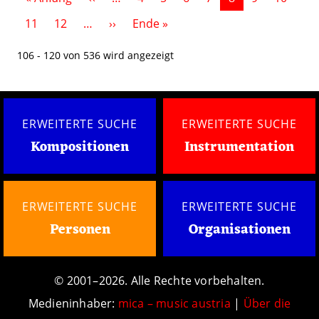
Nächste Seite
Letzte Seite
11
12
…
››
Ende »
106 - 120 von 536 wird angezeigt
ERWEITERTE SUCHE
ERWEITERTE SUCHE
Kompositionen
Instrumentation
ERWEITERTE SUCHE
ERWEITERTE SUCHE
Personen
Organisationen
© 2001–2026. Alle Rechte vorbehalten.
Medieninhaber:
mica – music austria
|
Über die