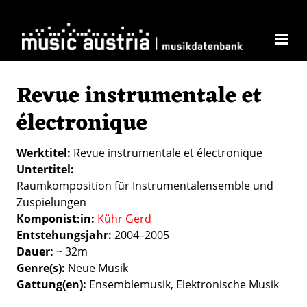
Skip to main content
Revue instrumentale et
électronique
Werktitel
Revue instrumentale et électronique
Untertitel
Raumkomposition für Instrumentalensemble und
Zuspielungen
Komponist:in
Kühr Gerd
Entstehungsjahr
2004–2005
Dauer
~ 32m
Genre(s)
Neue Musik
Gattung(en)
Ensemblemusik
Elektronische Musik