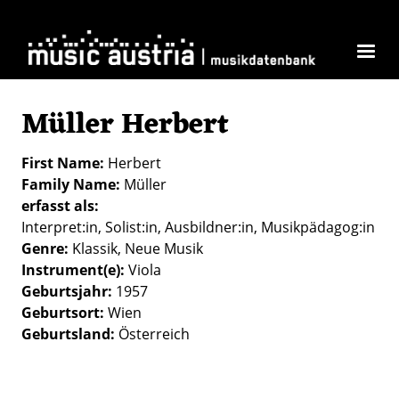
Skip to main content
Müller Herbert
First Name
Herbert
Family Name
Müller
erfasst als
Interpret:in
Solist:in
Ausbildner:in
Musikpädagog:in
Genre
Klassik
Neue Musik
Instrument(e)
Viola
Geburtsjahr
1957
Geburtsort
Wien
Geburtsland
Österreich