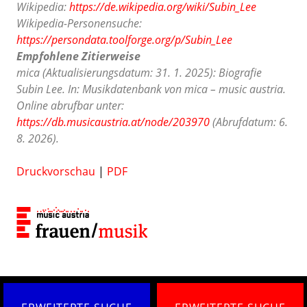
Wikipedia:
https://de.wikipedia.org/wiki/Subin_Lee
Wikipedia-Personensuche:
https://persondata.toolforge.org/p/Subin_Lee
Empfohlene Zitierweise
mica (Aktualisierungsdatum: 31. 1. 2025): Biografie
Subin Lee. In: Musikdatenbank von mica – music austria.
Online abrufbar unter:
https://db.musicaustria.at/node/203970
(Abrufdatum: 6.
8. 2026).
Druckvorschau
|
PDF