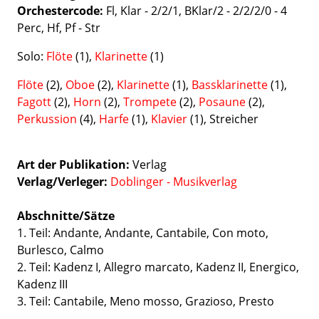
Orchestercode:
Fl, Klar - 2/2/1, BKlar/2 - 2/2/2/0 - 4
Perc, Hf, Pf - Str
Solo:
Flöte
(1),
Klarinette
(1)
Flöte
(2),
Oboe
(2),
Klarinette
(1),
Bassklarinette
(1),
Fagott
(2),
Horn
(2),
Trompete
(2),
Posaune
(2),
Perkussion
(4),
Harfe
(1),
Klavier
(1), Streicher
Art der Publikation
Verlag
Verlag/Verleger
Doblinger - Musikverlag
Abschnitte/Sätze
1. Teil: Andante, Andante, Cantabile, Con moto,
Burlesco, Calmo
2. Teil: Kadenz I, Allegro marcato, Kadenz II, Energico,
Kadenz III
3. Teil: Cantabile, Meno mosso, Grazioso, Presto