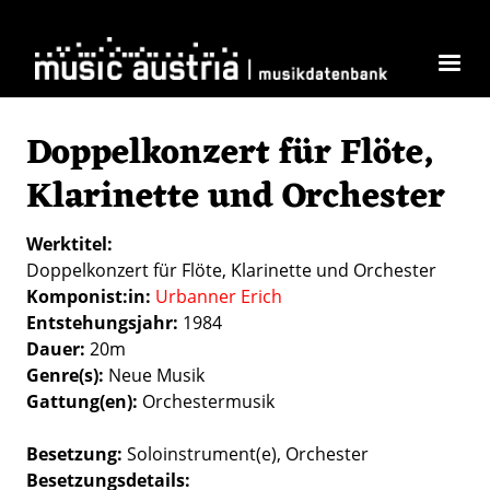
Direkt zum Inhalt
Doppelkonzert für Flöte,
Klarinette und Orchester
Werktitel
Doppelkonzert für Flöte, Klarinette und Orchester
Komponist:in
Urbanner Erich
Entstehungsjahr
1984
Dauer
20m
Genre(s)
Neue Musik
Gattung(en)
Orchestermusik
Besetzung
Soloinstrument(e)
Orchester
Besetzungsdetails