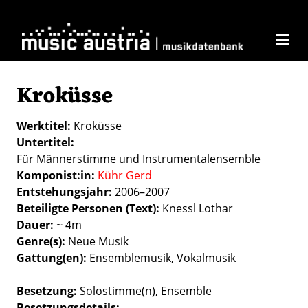
Direkt zum Inhalt
Kroküsse
Werktitel
Kroküsse
Untertitel
Für Männerstimme und Instrumentalensemble
Komponist:in
Kühr Gerd
Entstehungsjahr
2006–2007
Beteiligte Personen (Text)
Knessl Lothar
Dauer
~ 4m
Genre(s)
Neue Musik
Gattung(en)
Ensemblemusik
Vokalmusik
Besetzung
Solostimme(n)
Ensemble
Besetzungsdetails