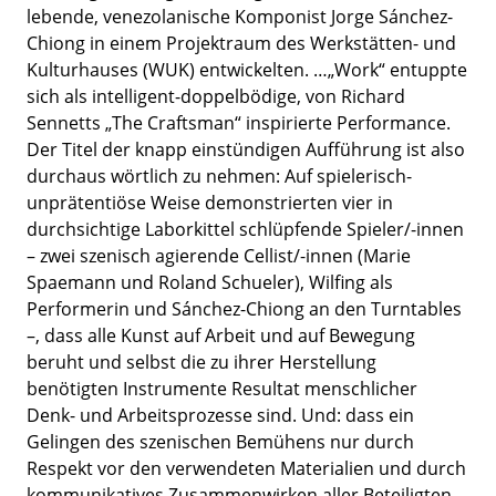
lebende, venezolanische Komponist Jorge Sánchez-
Chiong in einem Projektraum des Werkstätten- und
Kulturhauses (
WUK
) entwickelten. …„Work“ entuppte
sich als intelligent-doppelbödige, von Richard
Sennetts „The Craftsman“ inspirierte Performance.
Der Titel der knapp einstündigen Aufführung ist also
durchaus wörtlich zu nehmen: Auf spielerisch-
unprätentiöse Weise demonstrierten vier in
durchsichtige Laborkittel schlüpfende Spieler/-innen
– zwei szenisch agierende Cellist/-innen (Marie
Spaemann und Roland Schueler), Wilfing als
Performerin und Sánchez-Chiong an den Turntables
–, dass alle Kunst auf Arbeit und auf Bewegung
beruht und selbst die zu ihrer Herstellung
benötigten Instrumente Resultat menschlicher
Denk- und Arbeitsprozesse sind. Und: dass ein
Gelingen des szenischen Bemühens nur durch
Respekt vor den verwendeten Materialien und durch
kommunikatives Zusammenwirken aller Beteiligten