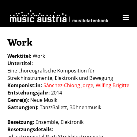
Direkt zum Inhalt
Work
Werktitel
Work
Untertitel
Eine choreografische Komposition für
Streichinstrumente, Elektronik und Bewegung
Komponist:in
Sánchez-Chiong Jorge
Wilfing Brigitte
Entstehungsjahr
2014
Genre(s)
Neue Musik
Gattung(en)
Tanz/Ballett
Bühnenmusik
Besetzung
Ensemble
Elektronik
Besetzungsdetails
ad Instrumental-Part: Streichinstrumente