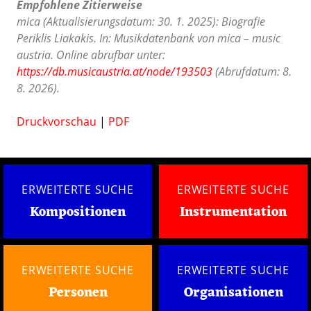
Empfohlene Zitierweise
mica (Aktualisierungsdatum: 30. 1. 2025): Biografie
Periklis Liakakis. In: Musikdatenbank von mica – music
austria. Online abrufbar unter:
https://db.musicaustria.at/node/193503
(Abrufdatum: 8.
8. 2026).
Druckvorschau
|
PDF
ERWEITERTE SUCHE
ERWEITERTE SUCHE
Kompositionen
Instrumentation
ERWEITERTE SUCHE
ERWEITERTE SUCHE
Personen
Organisationen