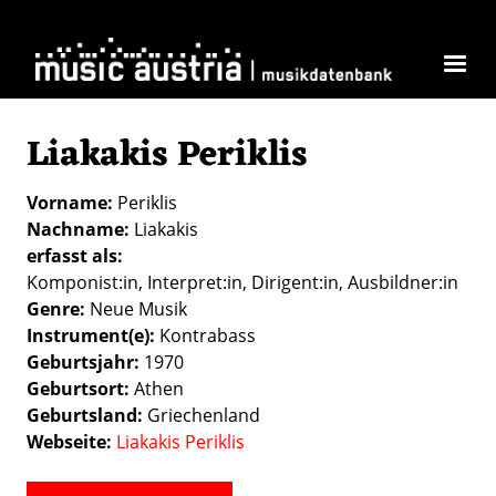
Direkt zum Inhalt
Liakakis Periklis
Vorname
Periklis
Nachname
Liakakis
erfasst als
Komponist:in
Interpret:in
Dirigent:in
Ausbildner:in
Genre
Neue Musik
Instrument(e)
Kontrabass
Geburtsjahr
1970
Geburtsort
Athen
Geburtsland
Griechenland
Webseite
Liakakis Periklis