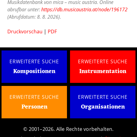
Musikdatenbank von mica – music austria. Online
abrufbar unter:
https://db.musicaustria.at/node/196172
(Abrufdatum: 8. 8. 2026).
Druckvorschau
|
PDF
ERWEITERTE SUCHE
ERWEITERTE SUCHE
Kompositionen
Instrumentation
ERWEITERTE SUCHE
ERWEITERTE SUCHE
Personen
Organisationen
© 2001–2026. Alle Rechte vorbehalten.