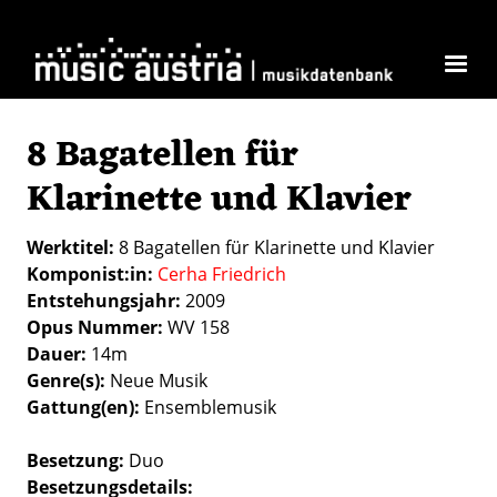
Direkt zum Inhalt
8 Bagatellen für
Klarinette und Klavier
Werktitel
8 Bagatellen für Klarinette und Klavier
Komponist:in
Cerha Friedrich
Entstehungsjahr
2009
Opus Nummer
WV 158
Dauer
14m
Genre(s)
Neue Musik
Gattung(en)
Ensemblemusik
Besetzung
Duo
Besetzungsdetails