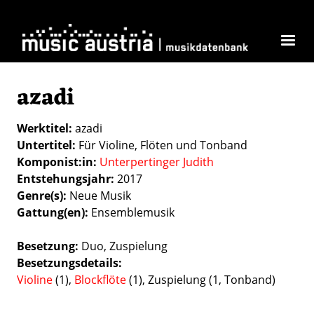
Direkt zum Inhalt
azadi
Werktitel
azadi
Untertitel
Für Violine, Flöten und Tonband
Komponist:in
Unterpertinger Judith
Entstehungsjahr
2017
Genre(s)
Neue Musik
Gattung(en)
Ensemblemusik
Besetzung
Duo
Zuspielung
Besetzungsdetails
Violine
(1),
Blockf
löte
(1), Zuspielung (1, Tonband)