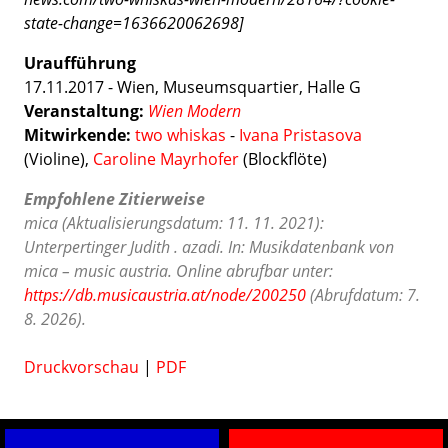
state-change=1636620062698]
Uraufführung
17.11.2017 - Wien, Museumsquartier, Halle G
Veranstaltung:
Wien Modern
Mitwirkende:
two whiskas
-
Ivana Pristasova
(Violine),
Caroline Mayrhofer
(Blockflöte)
Empfohlene Zitierweise
mica (Aktualisierungsdatum: 11. 11. 2021):
Unterpertinger Judith . azadi. In: Musikdatenbank von
mica – music austria. Online abrufbar unter:
https://db.musicaustria.at/node/200250
(Abrufdatum: 7.
8. 2026).
Druckvorschau
|
PDF