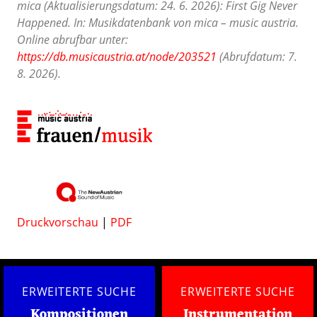
mica (Aktualisierungsdatum: 24. 6. 2026): First Gig Never
Happened. In: Musikdatenbank von mica – music austria.
Online abrufbar unter:
https://db.musicaustria.at/node/203521
(Abrufdatum: 7.
8. 2026).
Druckvorschau
|
PDF
ERWEITERTE SUCHE
ERWEITERTE SUCHE
Kompositionen
Instrumentation