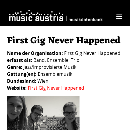
Direkt zum Inhalt
First Gig Never Happened
Name der Organisation
First Gig Never Happened
erfasst als
Band
Ensemble
Trio
Genre
Jazz/Improvisierte Musik
Gattung(en)
Ensemblemusik
Bundesland
Wien
Website
First Gig Never Happened