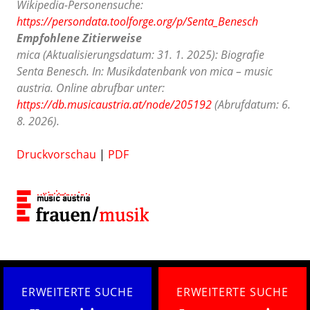
Wikipedia-Personensuche:
https://persondata.toolforge.org/p/Senta_Benesch
Empfohlene Zitierweise
mica (Aktualisierungsdatum: 31. 1. 2025): Biografie
Senta Benesch. In: Musikdatenbank von mica – music
austria. Online abrufbar unter:
https://db.musicaustria.at/node/205192
(Abrufdatum: 6.
8. 2026).
Druckvorschau
|
PDF
ERWEITERTE SUCHE
ERWEITERTE SUCHE