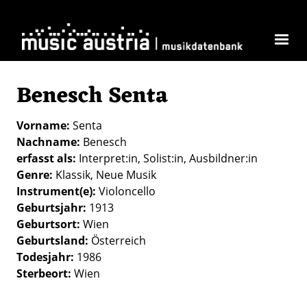
Direkt zum Inhalt
Benesch Senta
Vorname
Senta
Nachname
Benesch
erfasst als
Interpret:in
Solist:in
Ausbildner:in
Genre
Klassik
Neue Musik
Instrument(e)
Violoncello
Geburtsjahr
1913
Geburtsort
Wien
Geburtsland
Österreich
Todesjahr
1986
Sterbeort
Wien