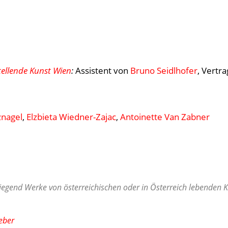
ellende Kunst Wien
:
Assistent von
Bruno Seidlhofer
, Vertra
znagel
,
Elzbieta Wiedner-Zajac
,
Antoinette Van Zabner
egend Werke von österreichischen oder in Österreich lebenden Ko
eber