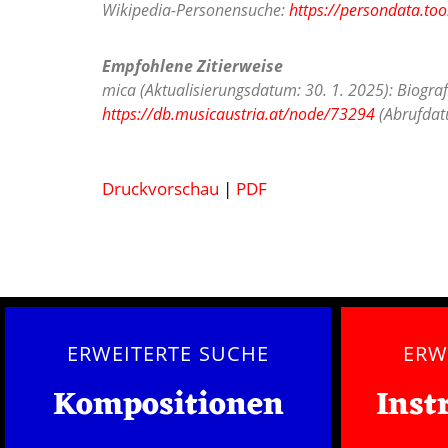
Wikipedia-Personensuche:
https://persondata.too
Empfohlene Zitierweise
mica (Aktualisierungsdatum: 30. 1. 2025): Biogra
https://db.musicaustria.at/node/73294
(Abrufdatu
Druckvorschau
|
PDF
ERWEITERTE SUCHE
ERW
Kompositionen
Inst