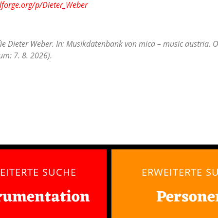
lforge.org/p/Dieter_Weber
fie Dieter Weber. In: Musikdatenbank von mica – music austria. O
m: 7. 8. 2026).
EITERTE SUCHE
ERWEITERTE S
rumentation
Persone