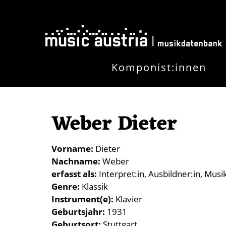
Direkt zum Inhalt
Komponist:innen
Weber Dieter
Vorname
Dieter
Nachname
Weber
erfasst als
Interpret:in
Ausbildner:in
Musi
Genre
Klassik
Instrument(e)
Klavier
Geburtsjahr
1931
Geburtsort
Stuttgart