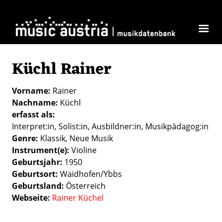
Direkt zum Inhalt
Küchl Rainer
Vorname
Rainer
Nachname
Küchl
erfasst als
Interpret:in
Solist:in
Ausbildner:in
Musikpädagog:in
Genre
Klassik
Neue Musik
Instrument(e)
Violine
Geburtsjahr
1950
Geburtsort
Waidhofen/Ybbs
Geburtsland
Österreich
Webseite
Rainer Küchel