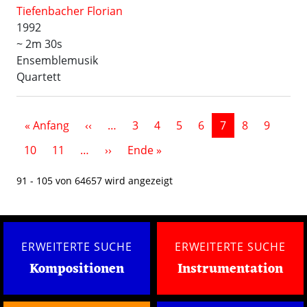
Tiefenbacher Florian
1992
~ 2m 30s
Ensemblemusik
Quartett
Seitennummerierung
Erste Seite
Vorherige Seite
« Anfang
‹‹
…
3
4
5
6
7
8
9
Nächste Seite
Letzte Seite
10
11
…
››
Ende »
91 - 105 von 64657 wird angezeigt
ERWEITERTE SUCHE
ERWEITERTE SUCHE
Kompositionen
Instrumentation