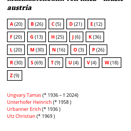
austria
A
(20)
B
(26)
C
(5)
D
(21)
E
(12)
F
(20)
G
(13)
H
(25)
J
(6)
K
(36)
L
(20)
M
(30)
N
(16)
O
(3)
P
(26)
R
(30)
S
(69)
T
(9)
U
(4)
V
(4)
W
(18)
Z
(9)
Ungvary Tamas
(* 1936 – † 2024)
Unterhofer Heinrich
(* 1958 )
Urbanner Erich
(* 1936 )
Utz Christian
(* 1969 )