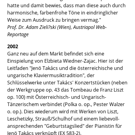
hatte und damit bewies, dass man diese auch durch
harmonische, farbenfrohe Töne in eindringlicher
Weise zum Ausdruck zu bringen vermag."
Prof. Dr. Adam Zieli?ski (Wien), Austriapol Web-
Reportage
2002
Ganz neu auf dem Markt befindet sich eine
Einspielung von Elzbieta Wiedner-Zajac. Hier ist der
Leitfaden "Jenö Takács und die österreichische und
ungarische Klaviermusiktradition", der
Schlüsselwerke unter Takács' Konzertstücken (neben
der Werkgruppe op. 43 das Tombeau de Franz Liszt
op. 100) mit Österreichisch- und Ungarisch-
Tänzerischem verbindet (Polka o. op., Pester Walzer
o. op.). Dies wiederum wird mit Werken von Liszt,
Leschetizky, Strauß/Schulhof und einem liebevoll-
ansprechenden "Geburtstagslied" der Pianistin für
Jenö Takács verknüpft (EX 583-2).