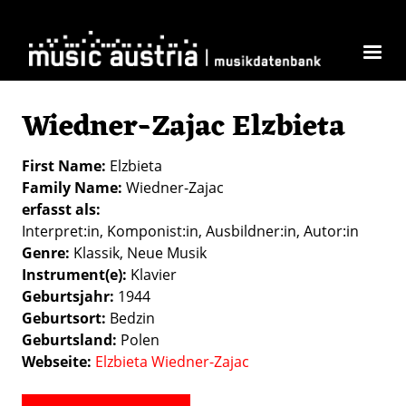
Skip to main content
Wiedner-Zajac Elzbieta
First Name
Elzbieta
Family Name
Wiedner-Zajac
erfasst als
Interpret:in
Komponist:in
Ausbildner:in
Autor:in
Genre
Klassik
Neue Musik
Instrument(e)
Klavier
Geburtsjahr
1944
Geburtsort
Bedzin
Geburtsland
Polen
Webseite
Elzbieta Wiedner-Zajac