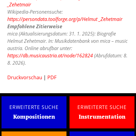
_Zehetmair
Wikipedia-Personensuche:
https://persondata.toolforge.org/p/Helmut _Zehetmair
Empfohlene Zitierweise
mica (Aktualisierungsdatum: 31. 1. 2025): Biografie
Helmut Zehetmair. In: Musikdatenbank von mica – music
austria. Online abrufbar unter:
https://db.musicaustria.at/node/162824
(Abrufdatum: 8.
8. 2026).
Druckvorschau
|
PDF
ERWEITERTE SUCHE
ERWEITERTE SUCHE
Kompositionen
Instrumentation