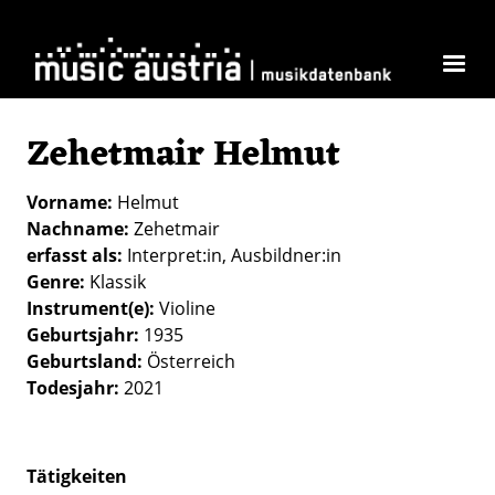
Direkt zum Inhalt
Zehetmair Helmut
Vorname
Helmut
Nachname
Zehetmair
erfasst als
Interpret:in
Ausbildner:in
Genre
Klassik
Instrument(e)
Violine
Geburtsjahr
1935
Geburtsland
Österreich
Todesjahr
2021
Tätigkeiten