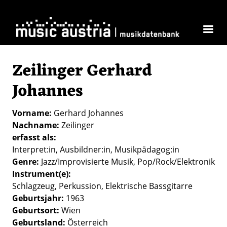
Direkt zum Inhalt
Zeilinger Gerhard
Johannes
Vorname
Gerhard Johannes
Nachname
Zeilinger
erfasst als
Interpret:in
Ausbildner:in
Musikpädagog:in
Genre
Jazz/Improvisierte Musik
Pop/Rock/Elektronik
Instrument(e)
Schlagzeug
Perkussion
Elektrische Bassgitarre
Geburtsjahr
1963
Geburtsort
Wien
Geburtsland
Österreich