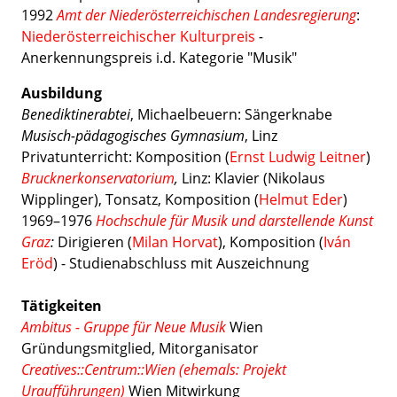
1992
Amt der Niederösterreichischen Landesregierung
:
Niederösterreichischer Kulturpreis
-
Anerkennungspreis i.d. Kategorie "Musik"
Ausbildung
Benediktinerabtei
, Michaelbeuern: Sängerknabe
Musisch-pädagogisches Gymnasium
, Linz
Privatunterricht: Komposition (
Ernst Ludwig Leitner
)
Brucknerkonservatorium
,
Linz: Klavier (Nikolaus
Wipplinger), Tonsatz, Komposition (
Helmut Eder
)
1969–1976
Hochschule für Musik und darstellende Kunst
Graz
:
Dirigieren (
Milan Horvat
), Komposition (
Iván
Eröd
) - Studienabschluss mit Auszeichnung
Tätigkeiten
Ambitus - Gruppe für Neue Musik
Wien
Gründungsmitglied, Mitorganisator
Creatives::Centrum::Wien (ehemals: Projekt
Uraufführungen)
Wien Mitwirkung