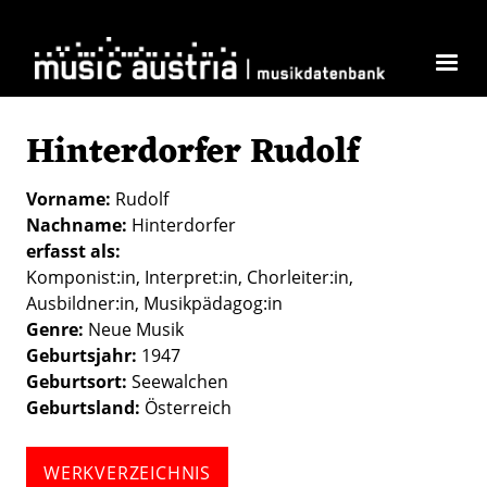
Direkt zum Inhalt
Hinterdorfer Rudolf
Vorname
Rudolf
Nachname
Hinterdorfer
erfasst als
Komponist:in
Interpret:in
Chorleiter:in
Ausbildner:in
Musikpädagog:in
Genre
Neue Musik
Geburtsjahr
1947
Geburtsort
Seewalchen
Geburtsland
Österreich
WERKVERZEICHNIS