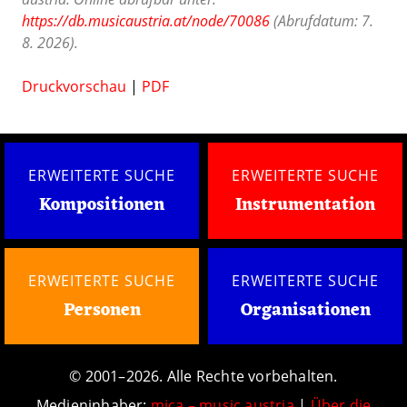
https://db.musicaustria.at/node/70086
(Abrufdatum: 7.
8. 2026).
Druckvorschau
|
PDF
ERWEITERTE SUCHE
ERWEITERTE SUCHE
Kompositionen
Instrumentation
ERWEITERTE SUCHE
ERWEITERTE SUCHE
Personen
Organisationen
© 2001–2026. Alle Rechte vorbehalten.
Medieninhaber:
mica – music austria
|
Über die