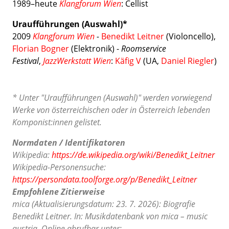
1989–heute
Klangforum Wien
: Cellist
Uraufführungen (Auswahl)*
2009
Klangforum Wien
-
Benedikt Leitner
(Violoncello),
Florian Bogner
(Elektronik)
-
Roomservice
Festival
,
JazzWerkstatt Wien
:
Käfig V
(UA,
Daniel Riegler
)
* Unter "Uraufführungen (Auswahl)" werden vorwiegend
Werke von österreichischen oder in Österreich lebenden
Komponist:innen gelistet.
Normdaten / Identifikatoren
Wikipedia:
https://de.wikipedia.org/wiki/Benedikt_Leitner
Wikipedia-Personensuche:
https://persondata.toolforge.org/p/Benedikt_Leitner
Empfohlene Zitierweise
mica (Aktualisierungsdatum: 23. 7. 2026): Biografie
Benedikt Leitner. In: Musikdatenbank von mica – music
austria. Online abrufbar unter: