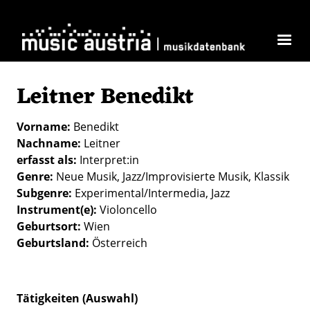
Direkt zum Inhalt
Leitner Benedikt
Vorname
Benedikt
Nachname
Leitner
erfasst als
Interpret:in
Genre
Neue Musik
Jazz/Improvisierte Musik
Klassik
Subgenre
Experimental/Intermedia
Jazz
Instrument(e)
Violoncello
Geburtsort
Wien
Geburtsland
Österreich
Tätigkeiten (Auswahl)