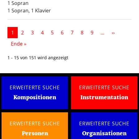
1 Sopran
1 Sopran, 1 Klavier
Seitennummerierung
Nächste S
1
2
3
4
5
6
7
8
9
…
››
Letzte Seite
Ende »
1 - 15 von 151 wird angezeigt
ERWEITERTE SUCHE
ERWEITERTE SUCHE
Kompositionen
Instrumentation
ERWEITERTE SUCHE
ERWEITERTE SUCHE
Personen
Organisationen