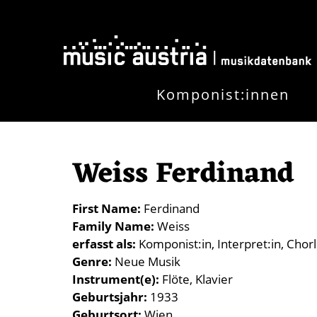
Skip to main content
Komponist:innen
Weiss Ferdinand
First Name
Ferdinand
Family Name
Weiss
erfasst als
Komponist:in
Interpret:in
Chorl
Genre
Neue Musik
Instrument(e)
Flöte
Klavier
Geburtsjahr
1933
Geburtsort
Wien