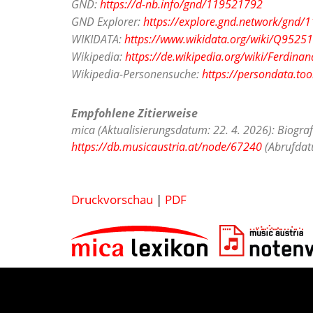
GND:
https://d-nb.info/gnd/119521792
GND Explorer:
https://explore.gnd.network/gnd
WIKIDATA:
https://www.wikidata.org/wiki/Q9525
Wikipedia:
https://de.wikipedia.org/wiki/Ferdina
Wikipedia-Personensuche:
https://persondata.to
Empfohlene Zitierweise
mica (Aktualisierungsdatum: 22. 4. 2026): Biogra
https://db.musicaustria.at/node/67240
(Abrufdatu
Druckvorschau
|
PDF