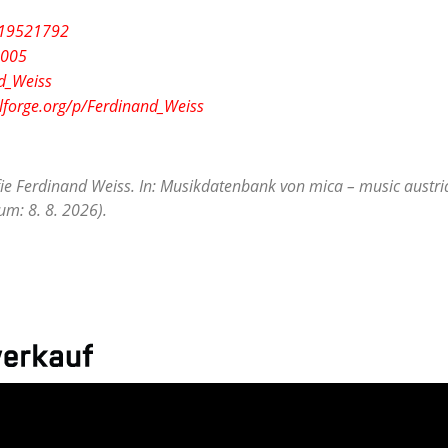
/119521792
1005
nd_Weiss
olforge.org/p/Ferdinand_Weiss
fie Ferdinand Weiss. In: Musikdatenbank von mica – music austria
m: 8. 8. 2026).