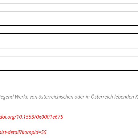
egend Werke von österreichischen oder in Österreich lebenden Ko
x.doi.org/10.1553/0x0001e675
ist-detail?kompid=55