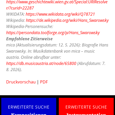
https://www.geschichtewiki.wien.gv.at/Special:URIResolve
r/?curid=22287
WIKIDATA:
https://www.wikidata.org/wiki/Q78721
Wikipedia:
https://de.wikipedia.org/wiki/Hans_Swarowsky
Wikipedia-Personensuche:
https://persondata.toolforge.org/p/Hans_Swarowsky
Empfohlene Zitierweise
mica (Aktualisierungsdatum: 12. 5. 2026): Biografie Hans
Swarowsky. In: Musikdatenbank von mica – music
austria. Online abrufbar unter:
https://db.musicaustria.at/node/65800
(Abrufdatum: 7.
8. 2026).
Druckvorschau
|
PDF
ERWEITERTE SUCHE
ERWEITERTE SUCHE