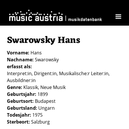
Direkt zum Inhalt
Swarowsky Hans
Vorname
Hans
Nachname
Swarowsky
erfasst als
Interpret:in
Dirigent:in
Musikalische:r Leiter:in
Ausbildner:in
Genre
Klassik
Neue Musik
Geburtsjahr
1899
Geburtsort
Budapest
Geburtsland
Ungarn
Todesjahr
1975
Sterbeort
Salzburg