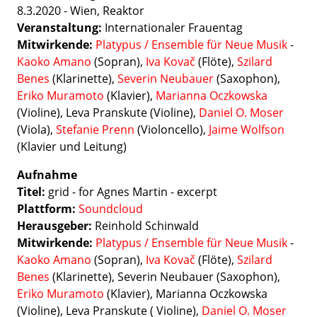
8.3.2020 - Wien, Reaktor
Veranstaltung:
Internationaler Frauentag
Mitwirkende:
Platypus / Ensemble für Neue Musik
-
Kaoko
Amano
(Sopran),
Iva Kovač
(Flöte),
Szilard
Benes
(Klarinette),
Severin Neubauer
(Saxophon),
Eriko Muramoto
(Klavier),
Marianna Oczkowska
(Violine), Leva Pranskute (Violine),
Daniel O. Moser
(Viola),
Stefanie Prenn
(Violoncello),
Jaime Wolfson
(Klavier und Leitung)
Aufnahme
Titel:
grid - for Agnes Martin - excerpt
Plattform:
Soundcloud
Herausgeber:
Reinhold Schinwald
Mitwirkende:
Platypus / Ensemble für Neue Musik
-
Kaoko
Amano
(Sopran),
Iva Kovač
(Flöte),
Szilard
Benes
(Klarinette), Severin Neubauer (Saxophon),
Eriko Muramoto
(Klavier), Marianna Oczkowska
(Violine), Leva Pranskute ( Violine),
Daniel O. Moser