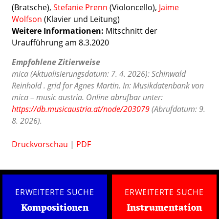
(Bratsche),
Stefanie Prenn
(Violoncello),
Jaime
Wolfson
(Klavier und Leitung)
Weitere Informationen:
Mitschnitt der
Uraufführung am 8.3.2020
Empfohlene Zitierweise
mica (Aktualisierungsdatum: 7. 4. 2026): Schinwald
Reinhold . grid for Agnes Martin. In: Musikdatenbank von
mica – music austria. Online abrufbar unter:
https://db.musicaustria.at/node/203079
(Abrufdatum: 9.
8. 2026).
Druckvorschau
|
PDF
ERWEITERTE SUCHE
ERWEITERTE SUCHE
Kompositionen
Instrumentation