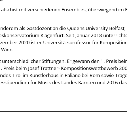
ratschist mit verschiedenen Ensembles, überwiegend im B
anderem als Gastdozent an die Queens University Belfast,
eskonservatorium Klagenfurt. Seit Januar 2018 unterricht
ezember 2020 ist er Universitätsprofessor für Komposition
t Wien.
t unterschiedlicher Stiftungen. Er gewann den 1. Preis b
 Preis beim Josef Trattner- Kompositionswettbewerb 2009
andes Tirol im Künstlerhaus in Paliano bei Rom sowie Trä
hresstipendium für Musik des Landes Kärnten und 2016 das