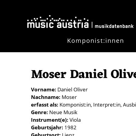
Direkt zum Inhalt
Komponist:innen
Moser Daniel Oliv
Vorname
Daniel Oliver
Nachname
Moser
erfasst als
Komponist:in
Interpret:in
Ausbi
Genre
Neue Musik
Instrument(e)
Viola
Geburtsjahr
1982
Geburtsort
Lienz