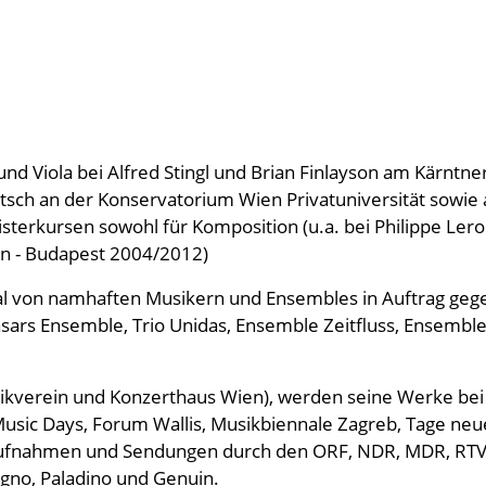
und Viola bei Alfred Stingl und Brian Finlayson am Kärn
tsch an der Konservatorium Wien Privatuniversität sowie
sterkursen sowohl für Komposition (u.a. bei Philippe Le
n - Budapest 2004/2012)
nal von namhaften Musikern und Ensembles in Auftrag geg
asars Ensemble, Trio Unidas, Ensemble Zeitfluss, Ensemb
ikverein und Konzerthaus Wien), werden seine Werke bei 
ic Days, Forum Wallis, Musikbiennale Zagreb, Tage neuer
ufnahmen und Sendungen durch den ORF, NDR, MDR, RTV 
egno, Paladino und Genuin.