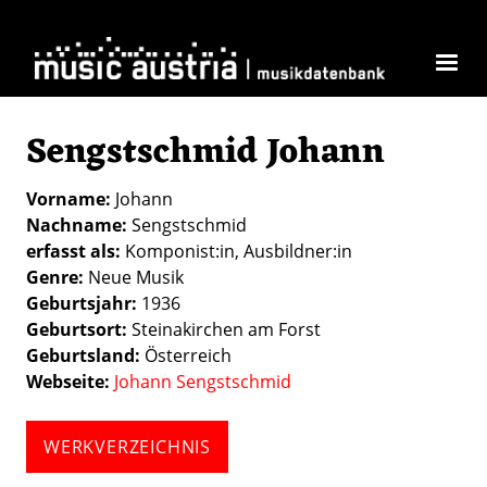
Direkt zum Inhalt
Sengstschmid Johann
Vorname
Johann
Nachname
Sengstschmid
erfasst als
Komponist:in
Ausbildner:in
Genre
Neue Musik
Geburtsjahr
1936
Geburtsort
Steinakirchen am Forst
Geburtsland
Österreich
Webseite
Johann Sengstschmid
WERKVERZEICHNIS